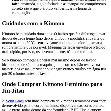
faixa amarrada, a gola fechada e as mangas no comprimento
correto são o que o árbitro vai verificar na horaa da
competição.
Cuidados com o Kimono
Kimono bem cuidado dura anos. O básico que faz diferença: lavar
depois de cada treino (não deixar úmido na mochila), água fria ou
morna máximo 30°C, sem alvejante no kimono colorido, secar à
sombra sempre que possível. Máquina de secar envelhece o tecido
mais rápido, por isso, use eventualmente, não como rotina.
Se o kimono começar a cheirar mal mesmo depois de lavado,
bicarbonato de sódio na máquina junto com o sabão resolve na
maioria dos casos. Persistindo, vinagre branco diluído em água fria
por 30 minutos antes de lavar.
Onde Comprar Kimono Feminino para
Jiu-Jitsu
A
Vouk Brasil
tem linha completa de kimonos femininos com corte
desenvolvido para o corpo feminino, disponível nas cores branco,
azul e preto, todas dentro da conformidade IBJJF. Use o cupom