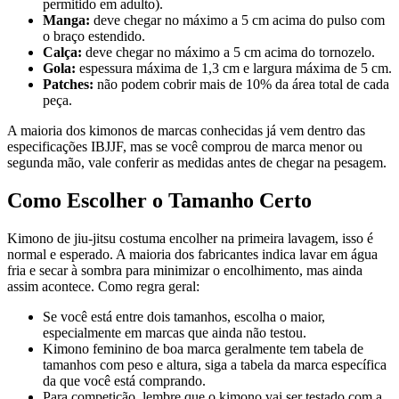
permitido em adulto).
Manga:
deve chegar no máximo a 5 cm acima do pulso com
o braço estendido.
Calça:
deve chegar no máximo a 5 cm acima do tornozelo.
Gola:
espessura máxima de 1,3 cm e largura máxima de 5 cm.
Patches:
não podem cobrir mais de 10% da área total de cada
peça.
A maioria dos kimonos de marcas conhecidas já vem dentro das
especificações IBJJF, mas se você comprou de marca menor ou
segunda mão, vale conferir as medidas antes de chegar na pesagem.
Como Escolher o Tamanho Certo
Kimono de jiu-jitsu costuma encolher na primeira lavagem, isso é
normal e esperado. A maioria dos fabricantes indica lavar em água
fria e secar à sombra para minimizar o encolhimento, mas ainda
assim acontece. Como regra geral:
Se você está entre dois tamanhos, escolha o maior,
especialmente em marcas que ainda não testou.
Kimono feminino de boa marca geralmente tem tabela de
tamanhos com peso e altura, siga a tabela da marca específica
da que você está comprando.
Para competição, lembre que o kimono vai ser testado com a