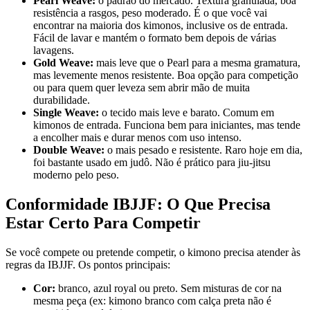
Pearl Weave:
o padrão do mercado. Textura granulada, boa
resistência a rasgos, peso moderado. É o que você vai
encontrar na maioria dos kimonos, inclusive os de entrada.
Fácil de lavar e mantém o formato bem depois de várias
lavagens.
Gold Weave:
mais leve que o Pearl para a mesma gramatura,
mas levemente menos resistente. Boa opção para competição
ou para quem quer leveza sem abrir mão de muita
durabilidade.
Single Weave:
o tecido mais leve e barato. Comum em
kimonos de entrada. Funciona bem para iniciantes, mas tende
a encolher mais e durar menos com uso intenso.
Double Weave:
o mais pesado e resistente. Raro hoje em dia,
foi bastante usado em judô. Não é prático para jiu-jitsu
moderno pelo peso.
Conformidade IBJJF: O Que Precisa
Estar Certo Para Competir
Se você compete ou pretende competir, o kimono precisa atender às
regras da IBJJF. Os pontos principais:
Cor:
branco, azul royal ou preto. Sem misturas de cor na
mesma peça (ex: kimono branco com calça preta não é