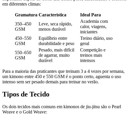
em diferentes climas:
Gramatura
Característica
Ideal Para
Academia com
350–450
Leve, seca rápido,
calor, viagens,
GSM
menos durável
iniciantes
450–550
Equilíbrio entre
Treino diário, uso
GSM
durabilidade e peso
geral
Pesado, mais difícil
Competição e
550–650
de agarrar, muito
treinos mais
GSM
durável
intensos
Para a maioria das praticantes que treinam 3 a 4 vezes por semana,
um kimono entre 450 e 550 GSM é o ponto certo, aguenta o uso
intenso sem ser pesado demais para treinar no verão.
Tipos de Tecido
Os dois tecidos mais comuns em kimonos de jiu-jitsu são o Pearl
Weave e o Gold Weave: