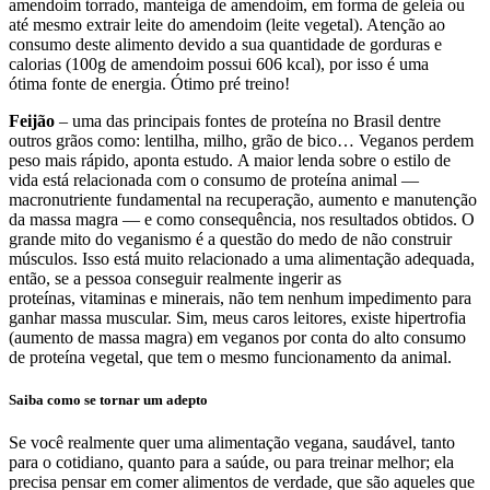
amendoim torrado, manteiga de amendoim, em forma de geleia ou
até mesmo extrair leite do amendoim (leite vegetal). Atenção ao
consumo deste alimento devido a sua quantidade de gorduras e
calorias (100g de amendoim possui 606 kcal), por isso é uma
ótima fonte de energia. Ótimo pré treino!
Feijão
– uma das principais fontes de proteína no Brasil dentre
outros grãos como: lentilha, milho, grão de bico… Veganos perdem
peso mais rápido, aponta estudo. A maior lenda sobre o estilo de
vida está relacionada com o consumo de proteína animal —
macronutriente fundamental na recuperação, aumento e manutenção
da massa magra — e como consequência, nos resultados obtidos. O
grande mito do veganismo é a questão do medo de não construir
músculos. Isso está muito relacionado a uma alimentação adequada,
então, se a pessoa conseguir realmente ingerir as
proteínas, vitaminas e minerais, não tem nenhum impedimento para
ganhar massa muscular. Sim, meus caros leitores, existe hipertrofia
(aumento de massa magra) em veganos por conta do alto consumo
de proteína vegetal, que tem o mesmo funcionamento da animal.
Saiba como se tornar um adepto
Se você realmente quer uma alimentação vegana, saudável, tanto
para o cotidiano, quanto para a saúde, ou para treinar melhor; ela
precisa pensar em comer alimentos de verdade, que são aqueles que