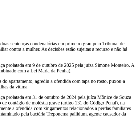
duas sentenças condenatórias em primeiro grau pelo Tribunal de
iar contra a mulher. As decisões estão sujeitas a recurso e não há
nça prolatada em 9 de outubro de 2025 pela juíza Simone Monteiro. A
combinado com a Lei Maria da Penha).
do apartamento, agrediu a ofendida com tapa no rosto, puxou-a
lhas da vítima.
nça prolatada em 31 de outubro de 2024 pela juíza Mônice de Souza
o de contágio de moléstia grave (artigo 131 do Código Penal), na
mente a ofendida com xingamentos relacionados a perdas familiares
contaminado pela bactéria Treponema pallidum, agente causador da