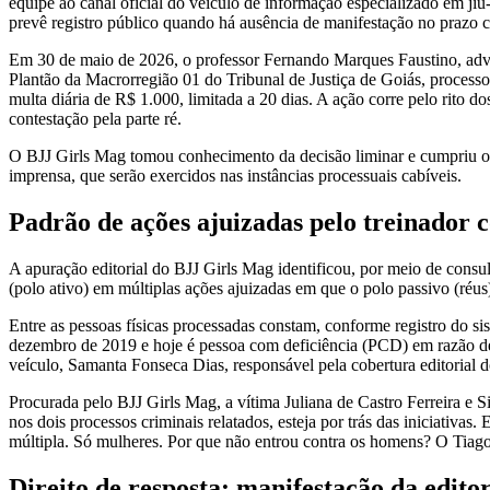
equipe ao canal oficial do veículo de informação especializado em jiu
prevê registro público quando há ausência de manifestação no prazo 
Em 30 de maio de 2026, o professor Fernando Marques Faustino, a
Plantão da Macrorregião 01 do Tribunal de Justiça de Goiás, process
multa diária de R$ 1.000, limitada a 20 dias. A ação corre pelo rito 
contestação pela parte ré.
O BJJ Girls Mag tomou conhecimento da decisão liminar e cumpriu o de
imprensa, que serão exercidos nas instâncias processuais cabíveis.
Padrão de ações ajuizadas pelo treinador 
A apuração editorial do BJJ Girls Mag identificou, por meio de cons
(polo ativo) em múltiplas ações ajuizadas em que o polo passivo (ré
Entre as pessoas físicas processadas constam, conforme registro do si
dezembro de 2019 e hoje é pessoa com deficiência (PCD) em razão de e
veículo, Samanta Fonseca Dias, responsável pela cobertura editorial 
Procurada pelo BJJ Girls Mag, a vítima Juliana de Castro Ferreira e 
nos dois processos criminais relatados, esteja por trás das iniciativa
múltipla. Só mulheres. Por que não entrou contra os homens? O Tiago 
Direito de resposta: manifestação da edit