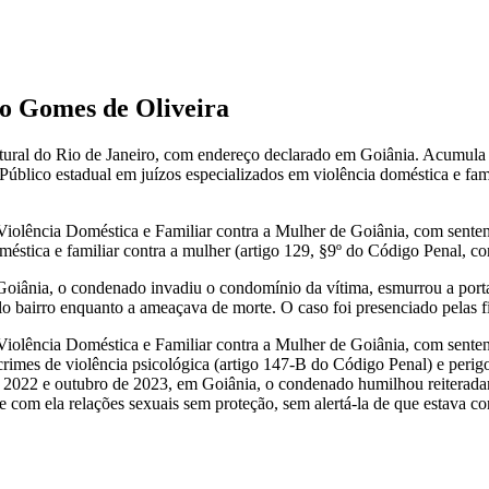
go Gomes de Oliveira
atural do Rio de Janeiro, com endereço declarado em Goiânia. Acumula 
blico estadual em juízos especializados em violência doméstica e famil
Violência Doméstica e Familiar contra a Mulher de Goiânia, com sente
oméstica e familiar contra a mulher (artigo 129, §9º do Código Penal, 
iânia, o condenado invadiu o condomínio da vítima, esmurrou a porta 
pelo bairro enquanto a ameaçava de morte. O caso foi presenciado pelas fi
Violência Doméstica e Familiar contra a Mulher de Goiânia, com sente
 crimes de violência psicológica (artigo 147-B do Código Penal) e perig
e 2022 e outubro de 2023, em Goiânia, o condenado humilhou reiterada
ve com ela relações sexuais sem proteção, sem alertá-la de que estava 