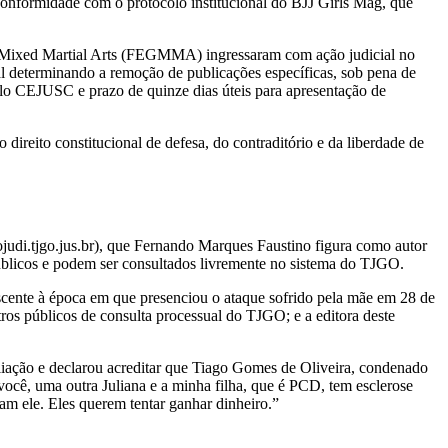
m conformidade com o protocolo institucional do BJJ Girls Mag, que
 Mixed Martial Arts (FEGMMA) ingressaram com ação judicial no
al determinando a remoção de publicações específicas, sob pena de
pelo CEJUSC e prazo de quinze dias úteis para apresentação de
ireito constitucional de defesa, do contraditório e da liberdade de
judi.tjgo.jus.br), que Fernando Marques Faustino figura como autor
públicos e podem ser consultados livremente no sistema do TJGO.
olescente à época em que presenciou o ataque sofrido pela mãe em 28 de
ros públicos de consulta processual do TJGO; e a editora deste
aliação e declarou acreditar que Tiago Gomes de Oliveira, condenado
 você, uma outra Juliana e a minha filha, que é PCD, tem esclerose
am ele. Eles querem tentar ganhar dinheiro.”