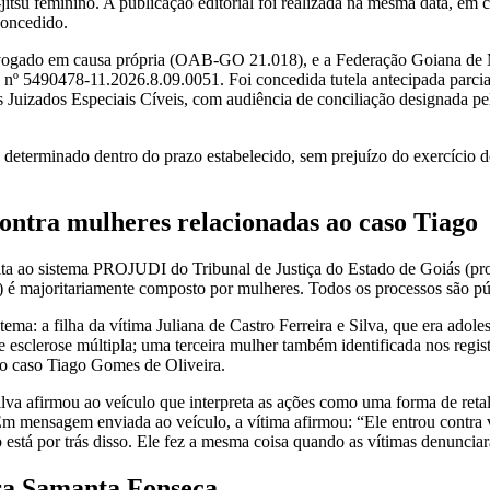
-jitsu feminino. A publicação editorial foi realizada na mesma data, e
concedido.
dvogado em causa própria (OAB-GO 21.018), e a Federação Goiana de
o nº 5490478-11.2026.8.09.0051. Foi concedida tutela antecipada parci
dos Juizados Especiais Cíveis, com audiência de conciliação designada 
terminado dentro do prazo estabelecido, sem prejuízo do exercício do d
contra mulheres relacionadas ao caso Tiago
ulta ao sistema PROJUDI do Tribunal de Justiça do Estado de Goiás (pro
us) é majoritariamente composto por mulheres. Todos os processos são 
stema: a filha da vítima Juliana de Castro Ferreira e Silva, que era ad
sclerose múltipla; uma terceira mulher também identificada nos regist
do caso Tiago Gomes de Oliveira.
Silva afirmou ao veículo que interpreta as ações como uma forma de ret
s. Em mensagem enviada ao veículo, a vítima afirmou: “Ele entrou contra
está por trás disso. Ele fez a mesma coisa quando as vítimas denunciar
ora Samanta Fonseca