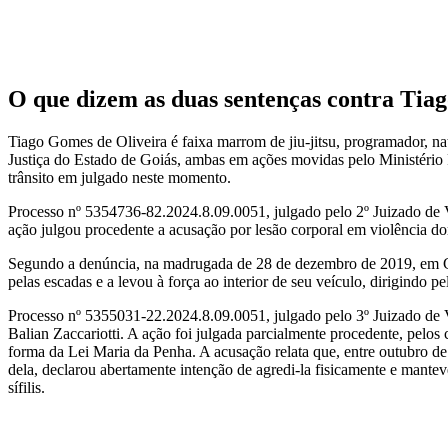
O que dizem as duas sentenças contra Tia
Tiago Gomes de Oliveira é faixa marrom de jiu-jitsu, programador, n
Justiça do Estado de Goiás, ambas em ações movidas pelo Ministério Pú
trânsito em julgado neste momento.
Processo nº 5354736-82.2024.8.09.0051, julgado pelo 2º Juizado de 
ação julgou procedente a acusação por lesão corporal em violência d
Segundo a denúncia, na madrugada de 28 de dezembro de 2019, em Go
pelas escadas e a levou à força ao interior de seu veículo, dirigindo 
Processo nº 5355031-22.2024.8.09.0051, julgado pelo 3º Juizado de 
Balian Zaccariotti. A ação foi julgada parcialmente procedente, pelos
forma da Lei Maria da Penha. A acusação relata que, entre outubro d
dela, declarou abertamente intenção de agredi-la fisicamente e mante
sífilis.