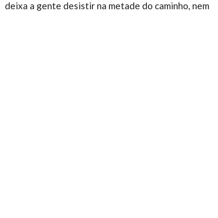
deixa a gente desistir na metade do caminho, nem
no início, nem nunca, não desistir no tatame, não
desistir na vida!