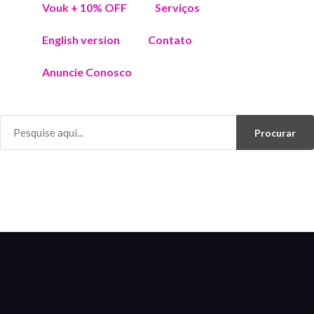
Vouk + 10% OFF
Serviços
English version
Contato
Anuncie Conosco
Procurar