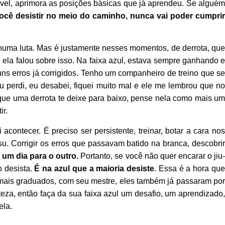
ável, aprimora as posições básicas que já aprendeu. Se alguém
ocê desistir no meio do caminho, nunca vai poder cumpri
nhuma luta. Mas é justamente nesses momentos, de derrota, que
 ela falou sobre isso. Na faixa azul, estava sempre ganhando 
ns erros já corrigidos. Tenho um companheiro de treino que se
perdi, eu desabei, fiquei muito mal e ele me lembrou que no
 que uma derrota te deixe para baixo, pense nela como mais um
ir.
ontecer. É preciso ser persistente, treinar, botar a cara nos
su. Corrigir os erros que passavam batido na branca, descobrir
e um dia para o outro.
Portanto, se você não quer encarar o jiu
o desista.
É na azul que a maioria desiste
. Essa é a hora qu
 mais graduados, com seu mestre, eles também já passaram por
rteza, então faça da sua faixa azul um desafio, um aprendizado,
ela.