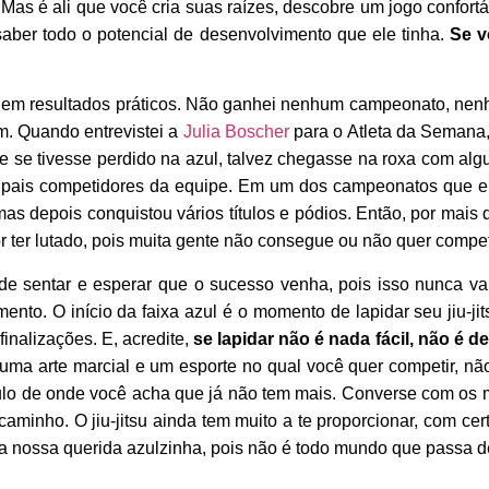
Mas é ali que você cria suas raízes, descobre um jogo confort
saber todo o potencial de desenvolvimento que ele tinha.
Se v
lar em resultados práticos. Não ganhei nenhum campeonato, ne
m. Quando entrevistei a
Julia Boscher
para o Atleta da Semana,
 se tivesse perdido na azul, talvez chegasse na roxa com algu
ipais competidores da equipe. Em um dos campeonatos que eu 
s depois conquistou vários títulos e pódios. Então, por mais
r ter lutado, pois muita gente não consegue ou não quer compet
 sentar e esperar que o sucesso venha, pois isso nunca vai ac
to. O início da faixa azul é o momento de lapidar seu jiu-jit
inalizações. E, acredite,
se lapidar não é nada fácil, não é d
ma arte marcial e um esporte no qual você quer competir, nã
ímulo de onde você acha que já não tem mais. Converse com os
caminho. O jiu-jitsu ainda tem muito a te proporcionar, com ce
na nossa querida azulzinha, pois não é todo mundo que passa d