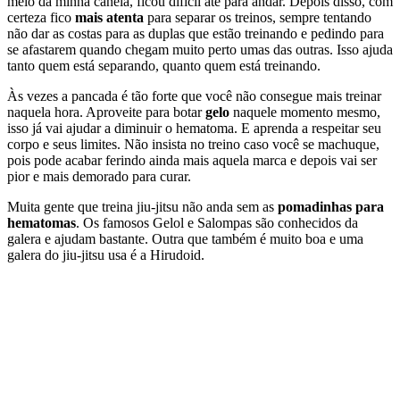
meio da minha canela, ficou difícil até para andar. Depois disso, com
certeza fico
mais atenta
para separar os treinos, sempre tentando
não dar as costas para as duplas que estão treinando e pedindo para
se afastarem quando chegam muito perto umas das outras. Isso ajuda
tanto quem está separando, quanto quem está treinando.
Às vezes a pancada é tão forte que você não consegue mais treinar
naquela hora. Aproveite para botar
gelo
naquele momento mesmo,
isso já vai ajudar a diminuir o hematoma. E aprenda a respeitar seu
corpo e seus limites. Não insista no treino caso você se machuque,
pois pode acabar ferindo ainda mais aquela marca e depois vai ser
pior e mais demorado para curar.
Muita gente que treina jiu-jitsu não anda sem as
pomadinhas para
hematomas
. Os famosos Gelol e Salompas são conhecidos da
galera e ajudam bastante. Outra que também é muito boa e uma
galera do jiu-jitsu usa é a Hirudoid.