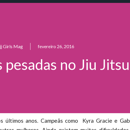
jj Girls Mag
fevereiro 26, 2016
pesadas no Jiu Jitsu
os últimos anos. Campeãs como Kyra Gracie e Gabi
outras mulheres. Ainda existem muitas dificuldades