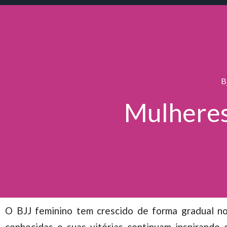
B
Mulheres 
O BJJ feminino tem crescido de forma gradual n
conhecidas e suas vitórias continuam inspirando 