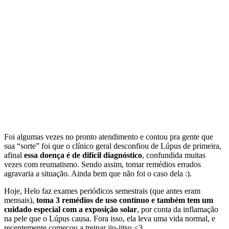
Foi algumas vezes no pronto atendimento e contou pra gente que
sua “sorte” foi que o clínico geral desconfiou de Lúpus de primeira,
afinal
essa doença é de difícil diagnóstico
, confundida muitas
vezes com reumatismo. Sendo assim, tomar remédios errados
agravaria a situação. Ainda bem que não foi o caso dela :).
Hoje, Helo faz exames periódicos semestrais (que antes eram
mensais),
toma 3 remédios de uso contínuo e também tem um
cuidado especial com a exposição solar
, por conta da inflamação
na pele que o Lúpus causa. Fora isso, ela leva uma vida normal, e
recentemente começou a treinar jiu-jitsu <3