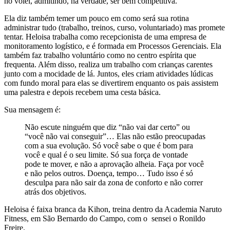
no vôlei, admitindo, na verdade, ser bem competitiva.
Ela diz também temer um pouco em como será sua rotina
administrar tudo (trabalho, treinos, curso, voluntariado) mas promete
tentar. Heloisa trabalha como recepcionista de uma empresa de
monitoramento logístico, e é formada em Processos Gerenciais. Ela
também faz trabalho voluntário como no centro espírita que
frequenta. Além disso, realiza um trabalho com crianças carentes
junto com a mocidade de lá. Juntos, eles criam atividades lúdicas
com fundo moral para elas se divertirem enquanto os pais assistem
uma palestra e depois recebem uma cesta básica.
Sua mensagem é:
Não escute ninguém que diz “não vai dar certo” ou
“você não vai conseguir”… Elas não estão preocupadas
com a sua evolução. Só você sabe o que é bom para
você e qual é o seu limite. Só sua força de vontade
pode te mover, e não a aprovação alheia. Faça por você
e não pelos outros. Doença, tempo… Tudo isso é só
desculpa para não sair da zona de conforto e não correr
atrás dos objetivos.
Heloisa é faixa branca da Kihon, treina dentro da Academia Naruto
Fitness, em São Bernardo do Campo, com o sensei o Ronildo
Freire.