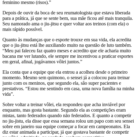
feminino mesmo (risos).”
Depois de ouvir da boca de seu reumatologista que estava liberada
para a prática, já que se sente bem, sua mãe ficou até mais tranquila.
Seu namorado ama o jiu-jitsu e quer voltar aos treinos (com ela) o
mais rápido possível.
Quanto às mudanças que o esporte trouxe em sua vida, ela acredita
que o jiu-jitsu está lhe auxiliando muito na questão de luto também.
“Meu pai faleceu faz quatro meses e acredito que ele acharia muito
bacana me ver lutando, ele sempre me incentivou a praticar esportes
em geral, afinal, jogávamos vôlei juntos.”
Ela conta que a equipe que ela entrou a acolheu desde o primeiro
momento. Mesmo sem quimono, o sensei já a colocou para treinar
junto com os meninos, que segundo ela, são super pacientes e
prestativos. “Estou me sentindo em casa, uma nova família na minha
vida”.
Sobre voltar a treinar vôlei, ela respondeu que acha inviável por
enquanto, mas gosta bastante. Segundo ela as competições eram
mistas, tanto federados quando não federados. E quanto a competir
no jiu-jistu, ela disse que essa semana rolou um papo com seu sensei
sobre em janeiro sua equipe começar a focar em campeonatos. Ela
diz estar animada a participar, já que gostava bastante de competir