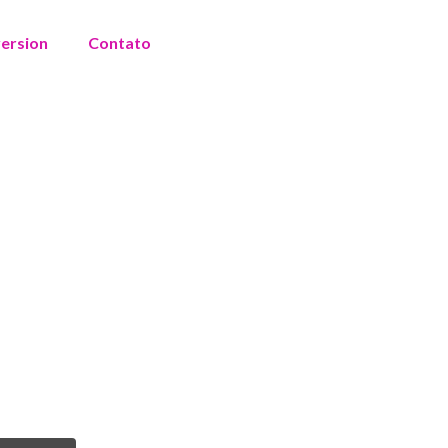
version
Contato