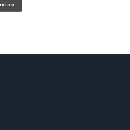
rocurar