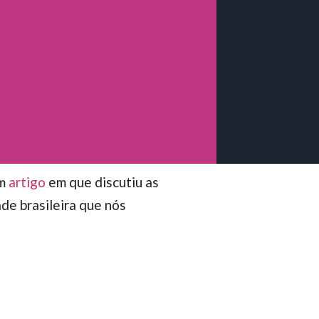
um
artigo
em que discutiu as
de brasileira que nós