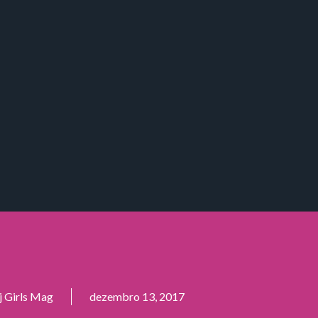
j Girls Mag
dezembro 13, 2017