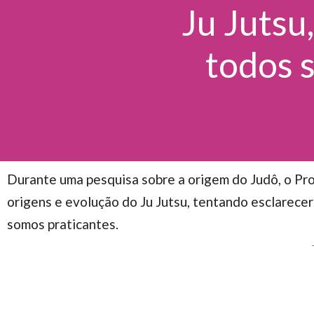
Ju Jutsu,
todos 
Durante uma pesquisa sobre a origem do Judô, o P
origens e evolução do Ju Jutsu, tentando esclarecer
somos praticantes.