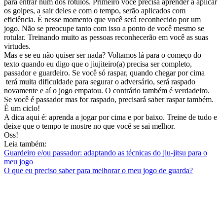
para entrar num dos rótulos. Primeiro você precisa aprender a aplicar
os golpes, a sair deles e com o tempo, serão aplicados com
eficiência. É nesse momento que você será reconhecido por um
jogo. Não se preocupe tanto com isso a ponto de você mesmo se
rotular. Treinando muito as pessoas reconhecerão em você as suas
virtudes.
Mas e se eu não quiser ser nada? Voltamos lá para o começo do
texto quando eu digo que o jiujiteiro(a) precisa ser completo,
passador e guardeiro. Se você só raspar, quando chegar por cima
terá muita dificuldade para segurar o adversário, será raspado
novamente e aí o jogo empatou. O contrário também é verdadeiro.
Se você é passador mas for raspado, precisará saber raspar também.
É um ciclo!
A dica aqui é: aprenda a jogar por cima e por baixo. Treine de tudo e
deixe que o tempo te mostre no que você se sai melhor.
Oss!
Leia também:
Guardeiro e/ou passador: adaptando as técnicas do jiu-jitsu para o
meu jogo
O que eu preciso saber para melhorar o meu jogo de guarda?