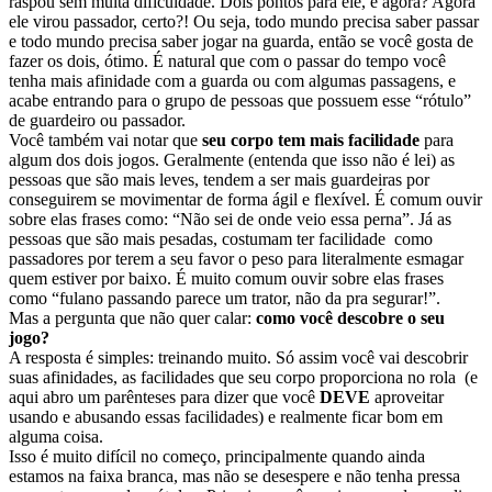
raspou sem muita dificuldade. Dois pontos para ele, e agora? Agora
ele virou passador, certo?! Ou seja, todo mundo precisa saber passar
e todo mundo precisa saber jogar na guarda, então se você gosta de
fazer os dois, ótimo. É natural que com o passar do tempo você
tenha mais afinidade com a guarda ou com algumas passagens, e
acabe entrando para o grupo de pessoas que possuem esse “rótulo”
de guardeiro ou passador.
Você também vai notar que
seu corpo tem mais facilidade
para
algum dos dois jogos. Geralmente (entenda que isso não é lei) as
pessoas que são mais leves, tendem a ser mais guardeiras por
conseguirem se movimentar de forma ágil e flexível. É comum ouvir
sobre elas frases como: “Não sei de onde veio essa perna”. Já as
pessoas que são mais pesadas, costumam ter facilidade como
passadores por terem a seu favor o peso para literalmente esmagar
quem estiver por baixo. É muito comum ouvir sobre elas frases
como “fulano passando parece um trator, não da pra segurar!”.
Mas a pergunta que não quer calar:
como você descobre o seu
jogo?
A resposta é simples: treinando muito. Só assim você vai descobrir
suas afinidades, as facilidades que seu corpo proporciona no rola (e
aqui abro um parênteses para dizer que você
DEVE
aproveitar
usando e abusando essas facilidades) e realmente ficar bom em
alguma coisa.
Isso é muito difícil no começo, principalmente quando ainda
estamos na faixa branca, mas não se desespere e não tenha pressa