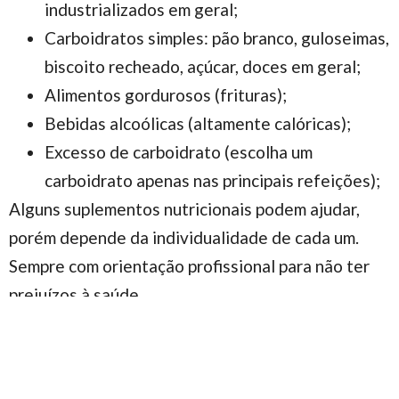
industrializados em geral;
Carboidratos simples: pão branco, guloseimas,
biscoito recheado, açúcar, doces em geral;
Alimentos gordurosos (frituras);
Bebidas alcoólicas (altamente calóricas);
Excesso de carboidrato (escolha um
carboidrato apenas nas principais refeições);
Alguns suplementos nutricionais podem ajudar,
porém depende da individualidade de cada um.
Sempre com orientação profissional para não ter
prejuízos à saúde.
EM RESUMO:
Não faça dieta restrita, tenha
tempo suficiente para ajustar o peso, beba muita
água, diminua o carboidrato
aos poucos
, aumente a