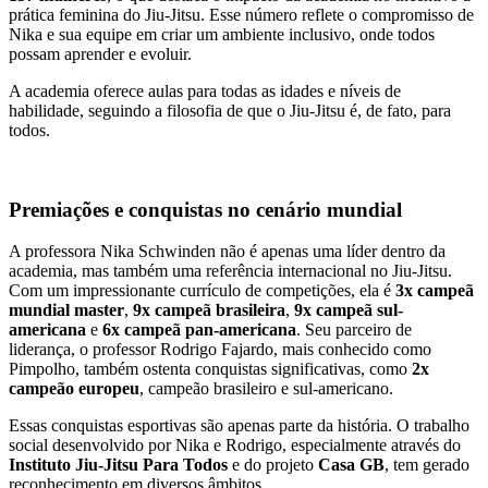
prática feminina do Jiu-Jitsu. Esse número reflete o compromisso de
Nika e sua equipe em criar um ambiente inclusivo, onde todos
possam aprender e evoluir.
A academia oferece aulas para todas as idades e níveis de
habilidade, seguindo a filosofia de que o Jiu-Jitsu é, de fato, para
todos.
Premiações e conquistas no cenário mundial
A professora Nika Schwinden não é apenas uma líder dentro da
academia, mas também uma referência internacional no Jiu-Jitsu.
Com um impressionante currículo de competições, ela é
3x campeã
mundial master
,
9x campeã brasileira
,
9x campeã sul-
americana
e
6x campeã pan-americana
. Seu parceiro de
liderança, o professor Rodrigo Fajardo, mais conhecido como
Pimpolho, também ostenta conquistas significativas, como
2x
campeão europeu
, campeão brasileiro e sul-americano.
Essas conquistas esportivas são apenas parte da história. O trabalho
social desenvolvido por Nika e Rodrigo, especialmente através do
Instituto Jiu-Jitsu Para Todos
e do projeto
Casa GB
, tem gerado
reconhecimento em diversos âmbitos.