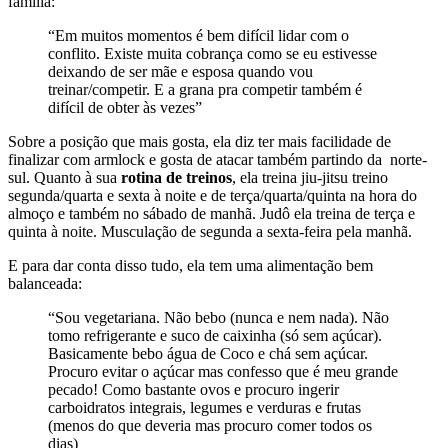
família:
“Em muitos momentos é bem difícil lidar com o
conflito. Existe muita cobrança como se eu estivesse
deixando de ser mãe e esposa quando vou
treinar/competir. E a grana pra competir também é
difícil de obter às vezes”
Sobre a posição que mais gosta, ela diz ter mais facilidade de
finalizar com armlock e gosta de atacar também partindo da norte-
sul. Quanto à sua
rotina de treinos
, ela treina jiu-jitsu treino
segunda/quarta e sexta à noite e de terça/quarta/quinta na hora do
almoço e também no sábado de manhã. Judô ela treina de terça e
quinta à noite. Musculação de segunda a sexta-feira pela manhã.
E para dar conta disso tudo, ela tem uma alimentação bem
balanceada:
“Sou vegetariana. Não bebo (nunca e nem nada). Não
tomo refrigerante e suco de caixinha (só sem açúcar).
Basicamente bebo água de Coco e chá sem açúcar.
Procuro evitar o açúcar mas confesso que é meu grande
pecado! Como bastante ovos e procuro ingerir
carboidratos integrais, legumes e verduras e frutas
(menos do que deveria mas procuro comer todos os
dias)