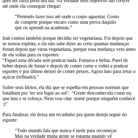
quer ser faixa preta um dia. Na verdade seus objetivos são crescer
até onde ela conseguir chegar:
“Pretendo fazer isso até onde o corpo aguentar. Gosto
de competir porque encaro como uma prova daquilo
que eu aprendi na academia.”
Irati contou também porque decidiu ser vegetariana. Foi depois que
se tornou espírita, e ela não sabe dizer ao certo quantas mudanças
foram depois que virou vegetariana, porque essa mudança veio antes
de ela voltar para os esportes:
“Fiquei uma década sem praticar nada. Fumava e bebia. Parei de
beber depois de fumar e depois de comer carne e voltei a praticar
esportes e por último deixei de comer peixes. Agora luto para zerar o
açúcar (refinado).”
Sobre seus ídolos, ela diz que se espelha em pessoas normais que
batalham pra ‘ter seu lugar ao sol’: “Gente desconhecida como eu,
que luta e se esforça. Nem vou citar nome porque ninguém conhece
:)”
Para finalizar, ela deixa um recadinho pra quem deseja seguir no
esporte:
“Todo mundo fala que nunca é tarde para recomeçar.
Mas na verdade muita gente se espanta quando vê