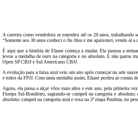
A carreira como vendedora se estendeu até os 29 anos, trabalhando 
“Somente aos 30 anos conheci o Jiu Jitsu e me apaixonei, vendo aí a o
É aqui que a história de Eliane começa a mudar. Ela passou a treina
levou a medalha de ouro na categoria e no absoluto. E não parou mais.
Open SP CBJJ e Sul Americano CBJJ.
A evolução para a faixa azul veio um ano após começar na arte suave
e todos da FPJJ. Com tanta medalha assim, Eliane perdeu as contas de
Agora, ela passa a alçar vôos mais altos e este ano, pela primeira vez
Floripa Sul-Brasileiro, sagrando-se campeã na categoria e absoluto
absoluto; campeã na categoria azul e roxa na 2ª etapa Paulista, no pes