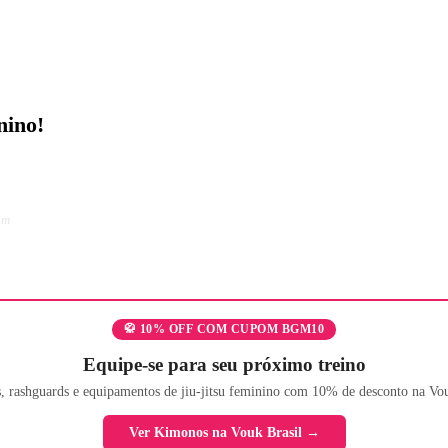
nino!
am
🥋 10% OFF COM CUPOM BGM10
Equipe-se para seu próximo treino
 rashguards e equipamentos de jiu-jitsu feminino com 10% de desconto na Vou
Ver Kimonos na Vouk Brasil →