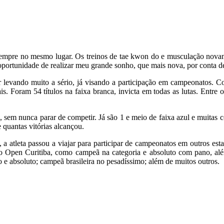
sempre no mesmo lugar. Os treinos de tae kwon do e musculação novam
portunidade de realizar meu grande sonho, que mais nova, por conta de 
r levando muito a sério, já visando a participação em campeonatos. Co
 Foram 54 títulos na faixa branca, invicta em todas as lutas. Entre os 
, sem nunca parar de competir. Já são 1 e meio de faixa azul e muita
 quantas vitórias alcançou.
, a atleta passou a viajar para participar de campeonatos em outros estad
; o Open Curitiba, como campeã na categoria e absoluto com pano, al
o e absoluto; campeã brasileira no pesadíssimo; além de muitos outros.