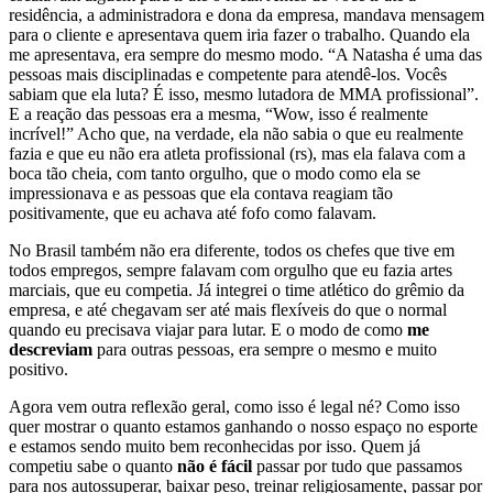
residência, a administradora e dona da empresa, mandava mensagem
para o cliente e apresentava quem iria fazer o trabalho. Quando ela
me apresentava, era sempre do mesmo modo. “A Natasha é uma das
pessoas mais disciplinadas e competente para atendê-los. Vocês
sabiam que ela luta? É isso, mesmo lutadora de MMA profissional”.
E a reação das pessoas era a mesma, “Wow, isso é realmente
incrível!” Acho que, na verdade, ela não sabia o que eu realmente
fazia e que eu não era atleta profissional (rs), mas ela falava com a
boca tão cheia, com tanto orgulho, que o modo como ela se
impressionava e as pessoas que ela contava reagiam tão
positivamente, que eu achava até fofo como falavam.
No Brasil também não era diferente, todos os chefes que tive em
todos empregos, sempre falavam com orgulho que eu fazia artes
marciais, que eu competia. Já integrei o time atlético do grêmio da
empresa, e até chegavam ser até mais flexíveis do que o normal
quando eu precisava viajar para lutar. E o modo de como
me
descreviam
para outras pessoas, era sempre o mesmo e muito
positivo.
Agora vem outra reflexão geral, como isso é legal né? Como isso
quer mostrar o quanto estamos ganhando o nosso espaço no esporte
e estamos sendo muito bem reconhecidas por isso. Quem já
competiu sabe o quanto
não é fácil
passar por tudo que passamos
para nos autossuperar, baixar peso, treinar religiosamente, passar por