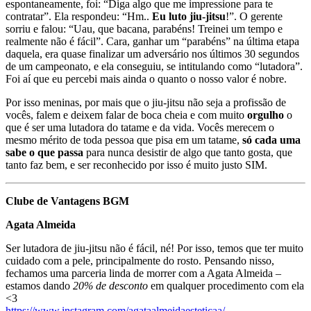
espontaneamente, foi: “Diga algo que me impressione para te
contratar”. Ela respondeu: “Hm..
Eu luto jiu-jitsu
!”. O gerente
sorriu e falou: “Uau, que bacana, parabéns! Treinei um tempo e
realmente não é fácil”. Cara, ganhar um “parabéns” na última etapa
daquela, era quase finalizar um adversário nos últimos 30 segundos
de um campeonato, e ela conseguiu, se intitulando como “lutadora”.
Foi aí que eu percebi mais ainda o quanto o nosso valor é nobre.
Por isso meninas, por mais que o jiu-jitsu não seja a profissão de
vocês, falem e deixem falar de boca cheia e com muito
orgulho
o
que é ser uma lutadora do tatame e da vida. Vocês merecem o
mesmo mérito de toda pessoa que pisa em um tatame,
só cada uma
sabe o que passa
para nunca desistir de algo que tanto gosta, que
tanto faz bem, e ser reconhecido por isso é muito justo SIM.
Clube de Vantagens BGM
Agata Almeida
Ser lutadora de jiu-jitsu não é fácil, né! Por isso, temos que ter muito
cuidado com a pele, principalmente do rosto. Pensando nisso,
fechamos uma parceria linda de morrer com a Agata Almeida –
estamos dando
20% de desconto
em qualquer procedimento com ela
<3
https://www.instagram.com/agataalmeidaesteticaa/