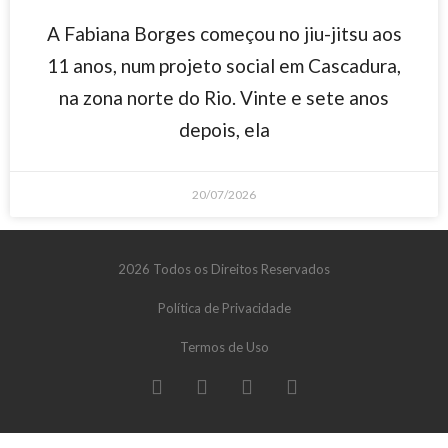
A Fabiana Borges começou no jiu-jitsu aos
11 anos, num projeto social em Cascadura,
na zona norte do Rio. Vinte e sete anos
depois, ela
20/07/2026
2026 Todos os Direitos Reservados
Política de Privacidade
Termos de Uso
t giriş
starzbet
starzbet güncel giriş
starzbet giriş
starzbet
starz