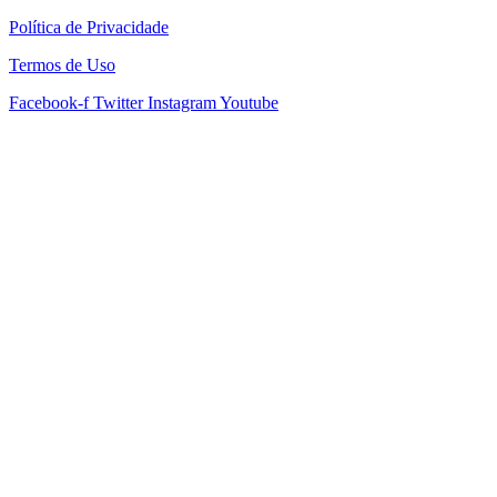
Política de Privacidade
Termos de Uso
Facebook-f
Twitter
Instagram
Youtube
arzbet giriş
starzbet
starzbet güncel giriş
starzbet giriş
starzbet
starzbet gü