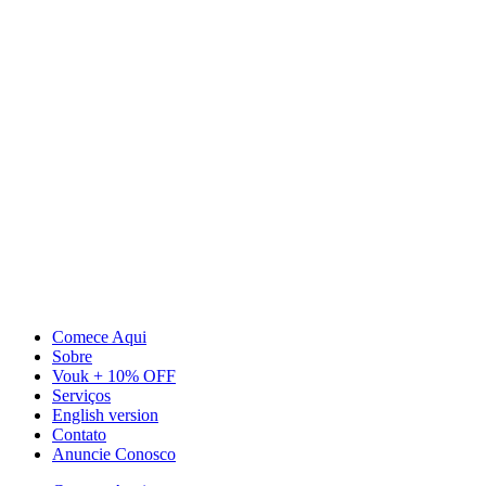
Ir
para
o
conteúdo
Comece Aqui
Sobre
Vouk + 10% OFF
Serviços
English version
Contato
Anuncie Conosco