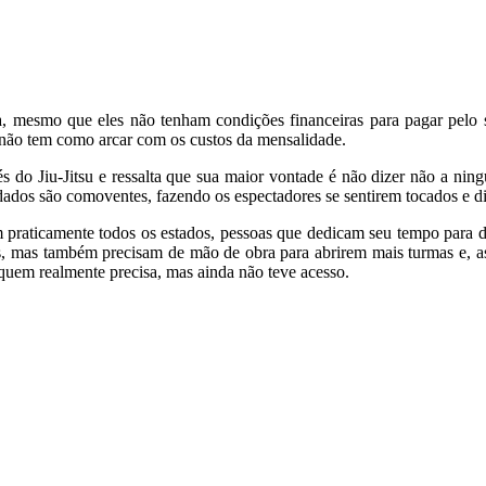
ia, mesmo que eles não tenham condições financeiras para pagar pelo 
e não tem como arcar com os custos da mensalidade.
és do Jiu-Jitsu e ressalta que sua maior vontade é não dizer não a nin
judados são comoventes, fazendo os espectadores se sentirem tocados e d
 praticamente todos os estados, pessoas que dedicam seu tempo para dar
, mas também precisam de mão de obra para abrirem mais turmas e, ass
quem realmente precisa, mas ainda não teve acesso.