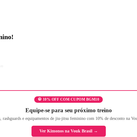
nino!
am
🥋 10% OFF COM CUPOM BGM10
Equipe-se para seu próximo treino
 rashguards e equipamentos de jiu-jitsu feminino com 10% de desconto na Vou
Ver Kimonos na Vouk Brasil →