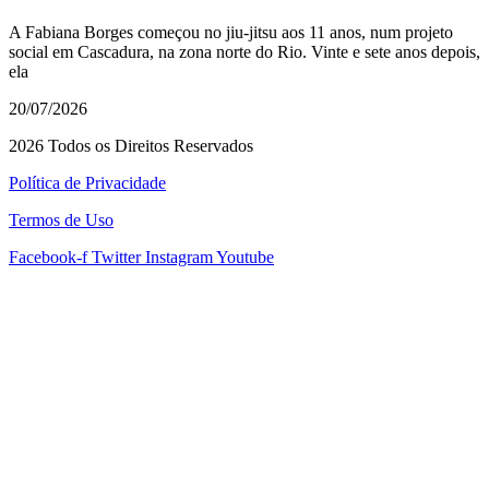
A Fabiana Borges começou no jiu-jitsu aos 11 anos, num projeto
social em Cascadura, na zona norte do Rio. Vinte e sete anos depois,
ela
20/07/2026
2026 Todos os Direitos Reservados
Política de Privacidade
Termos de Uso
Facebook-f
Twitter
Instagram
Youtube
starzbet giriş
starzbet
starzbet güncel giriş
starzbet giriş
starzbet
starzbet