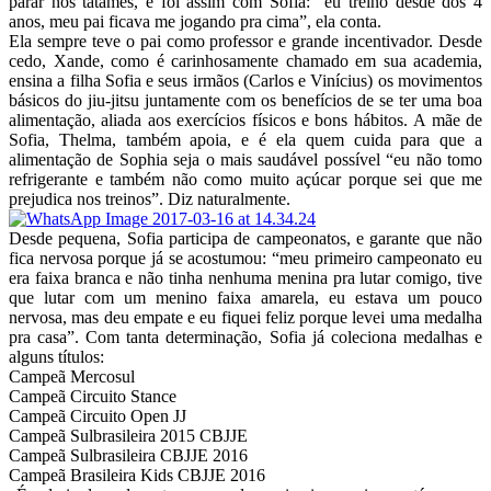
parar nos tatames, e foi assim com Sofia: “eu treino desde dos 4
anos, meu pai ficava me jogando pra cima”, ela conta.
Ela sempre teve o pai como professor e grande incentivador. Desde
cedo, Xande, como é carinhosamente chamado em sua academia,
ensina a filha Sofia e seus irmãos (Carlos e Vinícius) os movimentos
básicos do jiu-jitsu juntamente com os benefícios de se ter uma boa
alimentação, aliada aos exercícios físicos e bons hábitos. A mãe de
Sofia, Thelma, também apoia, e é ela quem cuida para que a
alimentação de Sophia seja o mais saudável possível “eu não tomo
refrigerante e também não como muito açúcar porque sei que me
prejudica nos treinos”. Diz naturalmente.
Desde pequena, Sofia participa de campeonatos, e garante que não
fica nervosa porque já se acostumou: “meu primeiro campeonato eu
era faixa branca e não tinha nenhuma menina pra lutar comigo, tive
que lutar com um menino faixa amarela, eu estava um pouco
nervosa, mas deu empate e eu fiquei feliz porque levei uma medalha
pra casa”. Com tanta determinação, Sofia já coleciona medalhas e
alguns títulos:
Campeã Mercosul
Campeã Circuito Stance
Campeã Circuito Open JJ
Campeã Sulbrasileira 2015 CBJJE
Campeã Sulbrasileira CBJJE 2016
Campeã Brasileira Kids CBJJE 2016