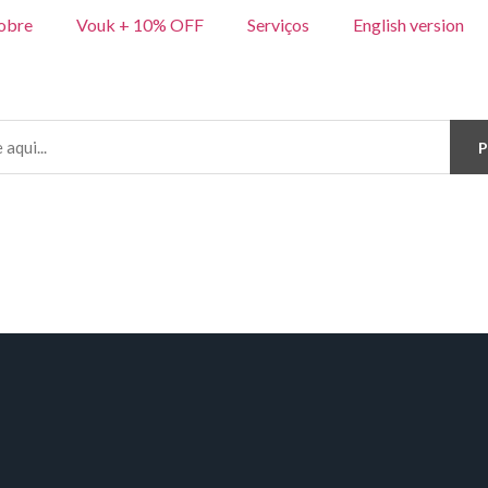
obre
Vouk + 10% OFF
Serviços
English version
P