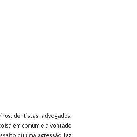
ros, dentistas, advogados,
 coisa em comum é a vontade
assalto ou uma agressão faz