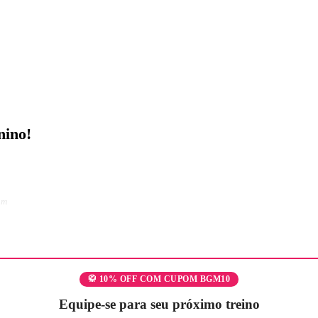
nino!
am
🥋 10% OFF COM CUPOM BGM10
Equipe-se para seu próximo treino