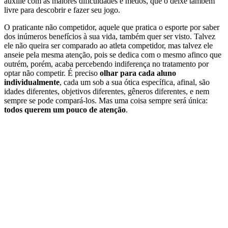
auxilie com as maiores dificuldades e medos, que o deixe também
livre para descobrir e fazer seu jogo.
O praticante não competidor, aquele que pratica o esporte por saber
dos inúmeros benefícios à sua vida, também quer ser visto. Talvez
ele não queira ser comparado ao atleta competidor, mas talvez ele
anseie pela mesma atenção, pois se dedica com o mesmo afinco que
outrém, porém, acaba percebendo indiferença no tratamento por
optar não competir. É preciso
olhar para cada aluno
individualmente
, cada um sob a sua ótica específica, afinal, são
idades diferentes, objetivos diferentes, gêneros diferentes, e nem
sempre se pode compará-los. Mas uma coisa sempre será única:
todos querem um pouco de atenção
.