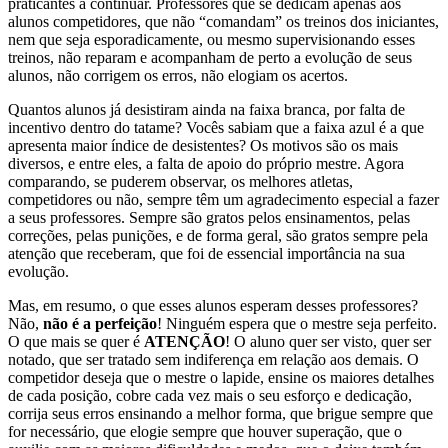
praticantes a continuar. Professores que se dedicam apenas aos
alunos competidores, que não “comandam” os treinos dos iniciantes,
nem que seja esporadicamente, ou mesmo supervisionando esses
treinos, não reparam e acompanham de perto a evolução de seus
alunos, não corrigem os erros, não elogiam os acertos.
Quantos alunos já desistiram ainda na faixa branca, por falta de
incentivo dentro do tatame? Vocês sabiam que a faixa azul é a que
apresenta maior índice de desistentes? Os motivos são os mais
diversos, e entre eles, a falta de apoio do próprio mestre. Agora
comparando, se puderem observar, os melhores atletas,
competidores ou não, sempre têm um agradecimento especial a fazer
a seus professores. Sempre são gratos pelos ensinamentos, pelas
correções, pelas punições, e de forma geral, são gratos sempre pela
atenção que receberam, que foi de essencial importância na sua
evolução.
Mas, em resumo, o que esses alunos esperam desses professores?
Não,
não é a perfeição
! Ninguém espera que o mestre seja perfeito.
O que mais se quer é
ATENÇÃO
! O aluno quer ser visto, quer ser
notado, que ser tratado sem indiferença em relação aos demais. O
competidor deseja que o mestre o lapide, ensine os maiores detalhes
de cada posição, cobre cada vez mais o seu esforço e dedicação,
corrija seus erros ensinando a melhor forma, que brigue sempre que
for necessário, que elogie sempre que houver superação, que o