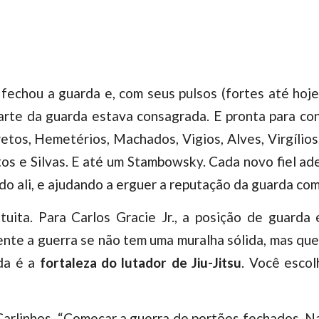
echou a guarda e, com seus pulsos (fortes até hoje)
arte da guarda estava consagrada. E pronta para co
retos, Hemetérios, Machados, Vigios, Alves, Virgílio
ntos e Silvas. E até um Stambowsky. Cada novo fiel a
o ali, e ajudando a erguer a reputação da guarda como
tuita. Para Carlos Gracie Jr., a posição de guard
te a guerra se não tem uma muralha sólida, mas que a
rda é a
fortaleza do lutador de Jiu-Jitsu
. Você escol
 Carlinhos. “Começar a guerra de portões fechados. N