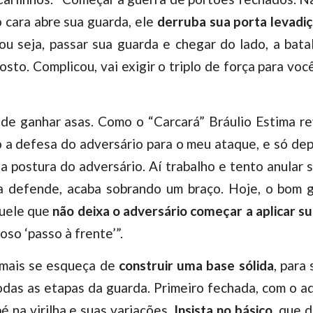
 cara abre sua guarda, ele
derruba sua porta levadi
 ou seja, passar sua guarda e chegar do lado, a bat
sto. Complicou, vai exigir o triplo de força para vo
ode ganhar asas. Como o “Carcará” Bráulio Estima r
io a defesa do adversário para o meu ataque, e só dep
r a postura do adversário. Aí trabalho e tento anula
ra defende, acaba sobrando um braço. Hoje, o bom 
quele que
não deixa o adversário começar a aplicar 
moso ‘passo à frente’”.
amais se esqueça de
construir uma base sólida
, para
das as etapas da guarda. Primeiro fechada, com o ad
 na virilha e suas variações.
Insista no básico
, que 