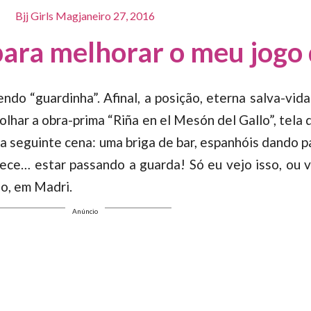
Bjj Girls Mag
janeiro 27, 2016
para melhorar o meu jogo
do “guardinha”. Afinal, a posição, eterna salva-vida
lhar a obra-prima “Riña en el Mesón del Gallo”, tela
a seguinte cena: uma briga de bar, espanhóis dando p
arece… estar passando a guarda! Só eu vejo isso, o
o, em Madri.
Anúncio