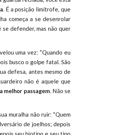
ça
. É a posição limítrofe, que
alha começa a se desenrolar
cê se defender, mas não quer
evelou uma vez: “Quando eu
ois busco o golpe fatal. São
r sua defesa, antes mesmo de
guardeiro não é aquele que
sua melhor passagem
. Não se
 sua muralha não ruir: “Quem
versário de joelhos; depois
depois seu biotipo e seu tipo