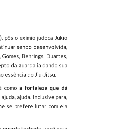
, pôs o exímio judoca Jukio
ntinuar sendo desenvolvida,
s, Gomes, Behrings, Duartes,
depto da guarda ia dando sua
 essência do Jiu-Jitsu.
a é como
a fortaleza que dá
juda, ajuda. Inclusive para,
he se prefere lutar com ela
a guarda fechada, você está