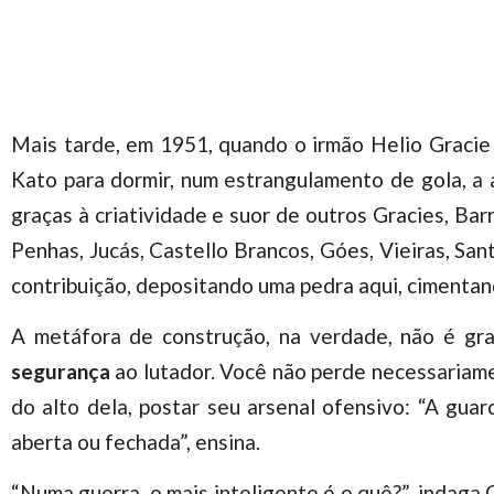
Mais tarde, em 1951, quando o irmão Helio Gracie f
Kato para dormir, num estrangulamento de gola, a 
graças à criatividade e suor de outros Gracies, Bar
Penhas, Jucás, Castello Brancos, Góes, Vieiras, Sa
contribuição, depositando uma pedra aqui, cimentand
A metáfora de construção, na verdade, não é gra
segurança
ao lutador. Você não perde necessariamen
do alto dela, postar seu arsenal ofensivo: “A gua
aberta ou fechada”, ensina.
“Numa guerra, o mais inteligente é o quê?”, indaga