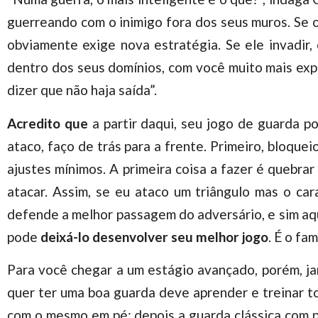
guerreando com o inimigo fora dos seus muros. Se o
obviamente exige nova estratégia. Se ele invadir,
dentro dos seus domínios, com você muito mais expo
dizer que não haja saída”.
Acredito que
a
partir daqui, seu jogo de guarda p
ataco, faço de trás para a frente. Primeiro, bloque
ajustes mínimos. A primeira coisa a fazer é quebra
atacar. Assim, se eu ataco um triângulo mas o ca
defende a melhor passagem do adversário, e sim a
pode
deixá-lo desenvolver seu melhor jogo
. É o fa
Para você chegar a um estágio avançado, porém, j
quer ter uma boa guarda deve aprender e treinar to
com o mesmo em pé; depois a guarda clássica com pé