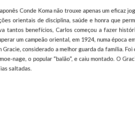
o japonês Conde Koma não trouxe apenas um eficaz jo
ões orientais de disciplina, saúde e honra que perme
va tantos benefícios, Carlos começou a fazer histó
a superar um campeão oriental, em 1924, numa época 
on Gracie, considerado a melhor guarda da família. Fo
moe-nage, o popular “balão”, e caiu montado. O Grac
ias saltadas.