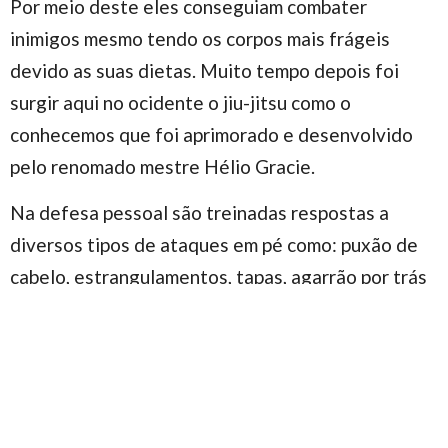
Por meio deste eles conseguiam combater
inimigos mesmo tendo os corpos mais frágeis
devido as suas dietas. Muito tempo depois foi
surgir aqui no ocidente o jiu-jitsu como o
conhecemos que foi aprimorado e desenvolvido
pelo renomado mestre Hélio Gracie.
Na defesa pessoal são treinadas respostas a
diversos tipos de ataques em pé como: puxão de
cabelo, estrangulamentos, tapas, agarrão por trás
e pela frente, gravata, assim como diferentes
tipos de ataques no chão. As respostas aos
ataques de chão, além de servirem para a vida, são
úteis também no jiu-jitsu esportivo por serem
finalizações que aparecem em vários momentos