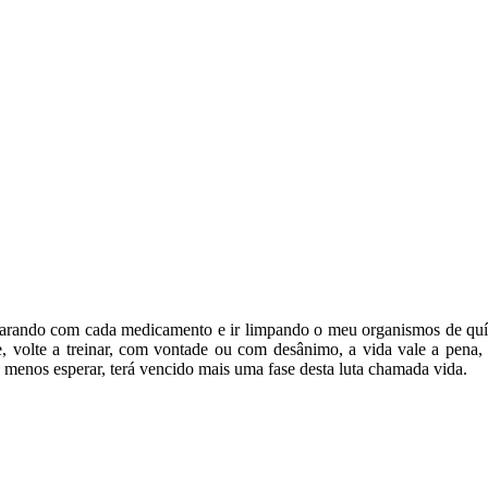
parando com cada medicamento e ir limpando o meu organismos de quím
e, volte a treinar, com vontade ou com desânimo, a vida vale a pena, o 
enos esperar, terá vencido mais uma fase desta luta chamada vida.⁠⁠⁠⁠