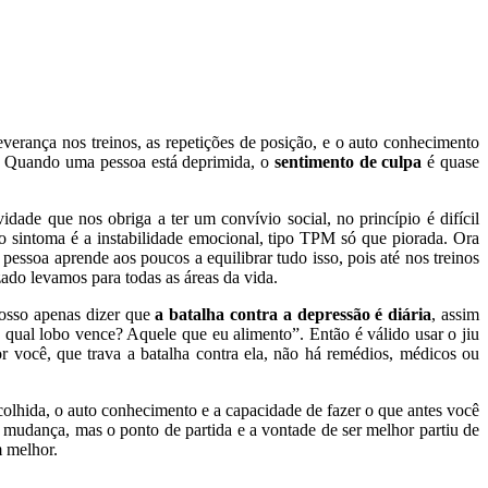
erança nos treinos, as repetições de posição, e o auto conhecimento
a. Quando uma pessoa está deprimida, o
sentimento de culpa
é quase
de que nos obriga a ter um convívio social, no princípio é difícil
 sintoma é a instabilidade emocional, tipo TPM só que piorada. Ora
pessoa aprende aos poucos a equilibrar tudo isso, pois até nos treinos
zado levamos para todas as áreas da vida.
Posso apenas dizer que
a batalha contra a depressão é diária
, assim
qual lobo vence? Aquele que eu alimento”. Então é válido usar o jiu
 você, que trava a batalha contra ela, não há remédios, médicos ou
colhida, o auto conhecimento e a capacidade de fazer o que antes você
 mudança, mas o ponto de partida e a vontade de ser melhor partiu de
 melhor.