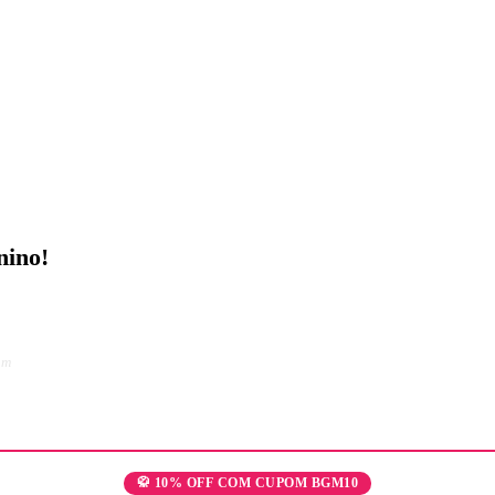
nino!
am
🥋 10% OFF COM CUPOM BGM10