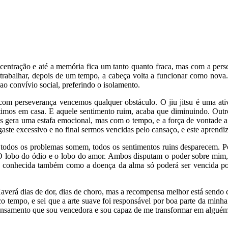
tração e até a memória fica um tanto quanto fraca, mas com a persev
 trabalhar, depois de um tempo, a cabeça volta a funcionar como nov
ao convívio social, preferindo o isolamento.
 perseverança vencemos qualquer obstáculo. O jiu jitsu é uma ativida
imos em casa. E aquele sentimento ruim, acaba que diminuindo. Outro
tos gera uma estafa emocional, mas com o tempo, e a força de vontade a 
gaste excessivo e no final sermos vencidas pelo cansaço, e este aprendi
e, todos os problemas somem, todos os sentimentos ruins desparecem. 
O lobo do ódio e o lobo do amor. Ambos disputam o poder sobre mim, 
o conhecida também como a doença da alma só poderá ser vencida por
averá dias de dor, dias de choro, mas a recompensa melhor está sendo 
o tempo, e sei que a arte suave foi responsável por boa parte da minha
pensamento que sou vencedora e sou capaz de me transformar em alguém