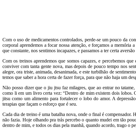
Com o uso de medicamentos controlados, perde-se um pouco da concen
corporal aprendemos a focar nossa atenção, e forçamos a memória a
que constante, nos sentimos incapazes, e passamos a ter certa aversão 
Com os treinos aprendemos que somos capazes, e percebemos que com
conviver com tanta gente nova, mas depois de pouco tempo nos sent
alegre, ora triste, animada, desanimada, e este turbilhão de sentimen
temos que saber a hora certa de fazer força, para que não haja um des
Não posso dizer que o jiu jtsu faz milagres, que ao entrar no tatam
como li em um livro certa vez: “Dentro de mim existem dois lobos. 
jitsu como um alimento para fortalecer o lobo do amor. A depressã
terapias que façam o esforço que é seu.
Cada dia de treino é uma batalha nova, onde o final é compensador. H
não fazia. Hoje olhando pra trás percebo o quanto mudei em tão pouc
dentro de mim, e todos os dias pela manhã, quando acordo, trago o 