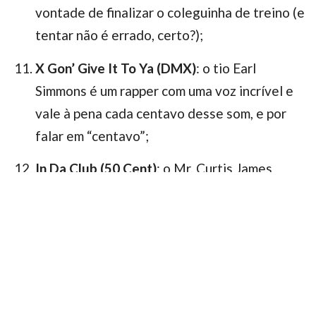
vontade de finalizar o coleguinha de treino (e
tentar não é errado, certo?);
X Gon’ Give It To Ya (DMX)
: o tio Earl
Simmons é um rapper com uma voz incrível e
vale à pena cada centavo desse som, e por
falar em “centavo”;
In Da Club (50 Cent)
: o Mr. Curtis James
Jackson III ou simplesmente 50 Cent, é rapper,
ator, diretor, roteirista, empresário e merece
muito estar na nossa listinha, porque sim!
Remember The Name (Fort Minor)
: “this is
ten percent luck, twenty percent skill, fifteen
percent concentrated power of will”, ouçam o