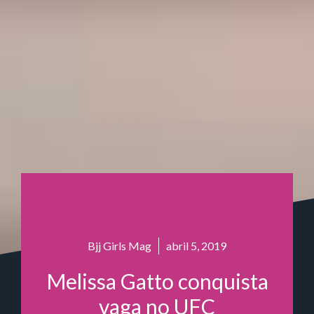
Bjj Girls Mag
abril 5, 2019
Melissa Gatto conquista
vaga no UFC