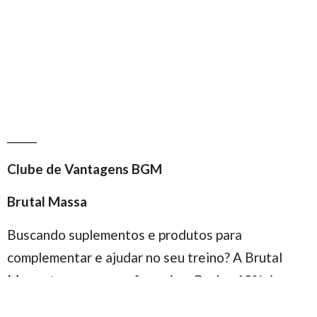
______
Clube de Vantagens BGM
Brutal Massa
Buscando suplementos e produtos para
complementar e ajudar no seu treino? A Brutal
Massa tem o que você precisa. Ganhe
10% de
desconto
em todo o site com o cupom