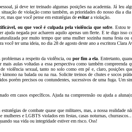
pessoal, já deve ter treinado algumas posições na academia. Já leu alg
 situação de violação como também, as prioridades do nosso dia a dia
er, mas que você pense em estratégias de
evitar
a violação.
ficável, ou que você é culpada pela violência que sofre
. Estou te
ter ajuda negada por acharem aquilo apenas um flerte. E te digo isso
aturalizada por muito tempo que uma mulher sozinha numa festa ou c
a você ter uma ideia, no dia 28 de agosto deste ano a escritora Clara A
s problemas a respeito da violência, ou
por fim a ela
. Entretanto, quan
fessor mais aulas voltadas a essa perspectiva como também compreenda
de violência sexual, tanto no solo como em pé e, claro, posições qu
imono na balada ou na rua. Solicite treinos de chutes e socos práticos
dos porém precisos ou contundentes, sucessivos de uma fuga. Um simp
nado em casos específicos. Ajuda na compreensão ou ajuda a aluna(o)
 estratégias de combate quase que militares, mas, a nossa realidade nã
de mulheres e LGBTS violados em festas, casas noturnas, churrascos… 
 quando sua vida ou integridade estiver em risco. Oss!