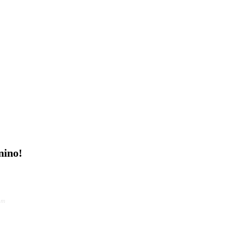
nino!
am