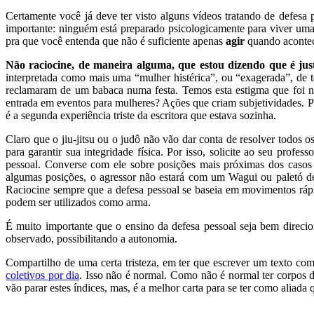
Certamente você já deve ter visto alguns vídeos tratando de defesa 
importante: ninguém está preparado psicologicamente para viver uma
pra que você entenda que não é suficiente apenas
agir
quando acontec
Não raciocine, de maneira alguma, que estou dizendo que é justi
interpretada como mais uma “mulher histérica”, ou “exagerada”, de 
reclamaram de um babaca numa festa. Temos esta estigma que foi n
entrada em eventos para mulheres? Ações que criam subjetividades. Pr
é a segunda experiência triste da escritora que estava sozinha.
Claro que o jiu-jitsu ou o judô não vão dar conta de resolver todos o
para garantir sua integridade física. Por isso, solicite ao seu pro
pessoal. Converse com ele sobre posições mais próximas dos casos 
algumas posições, o agressor não estará com um Wagui ou paletó de k
Raciocine sempre que a defesa pessoal se baseia em movimentos rápi
podem ser utilizados como arma.
É muito importante que o ensino da defesa pessoal seja bem direcio
observado, possibilitando a autonomia.
Compartilho de uma certa tristeza, em ter que escrever um texto com
coletivos por dia
. Isso não é normal. Como não é normal ter corpos 
vão parar estes índices, mas, é a melhor carta para se ter como aliada