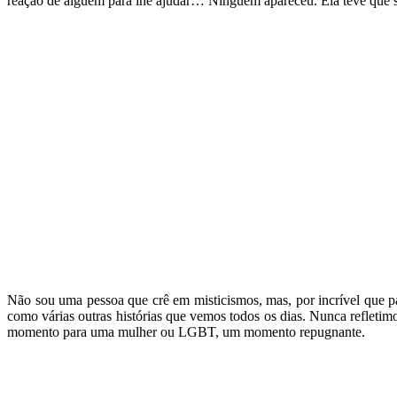
reação de alguém para lhe ajudar… Ninguém apareceu. Ela teve que sa
Não sou uma pessoa que crê em misticismos, mas, por incrível que par
como várias outras histórias que vemos todos os dias. Nunca refletim
momento para uma mulher ou LGBT, um momento repugnante.