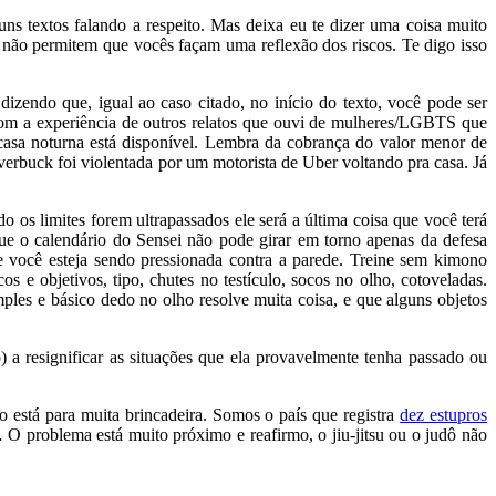
uns textos falando a respeito. Mas deixa eu te dizer uma coisa muito
 não permitem que vocês façam uma reflexão dos riscos. Te digo isso
 dizendo que, igual ao caso citado, no início do texto, você pode ser
 com a experiência de outros relatos que ouvi de mulheres/LGBTS que
asa noturna está disponível. Lembra da cobrança do valor menor de
verbuck foi violentada por um motorista de Uber voltando pra casa. Já
do os limites forem ultrapassados ele será a última coisa que você terá
 que o calendário do Sensei não pode girar em torno apenas da defesa
e você esteja sendo pressionada contra a parede. Treine sem kimono
 e objetivos, tipo, chutes no testículo, socos no olho, cotoveladas.
les e básico dedo no olho resolve muita coisa, e que alguns objetos
 a resignificar as situações que ela provavelmente tenha passado ou
o está para muita brincadeira. Somos o país que registra
dez estupros
O problema está muito próximo e reafirmo, o jiu-jitsu ou o judô não