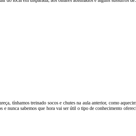
ir do local em disparada, aos olhares abismados e alguns sussurros de
eça, tínhamos treinado socos e chutes na aula anterior, como aquecimen
os e nunca sabemos que hora vai ser útil o tipo de conhecimento ofereci