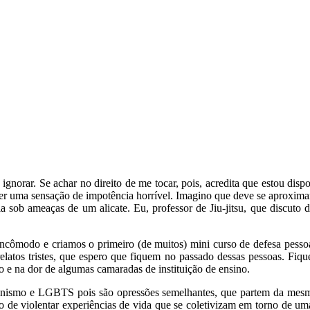
ignorar. Se achar no direito de me tocar, pois, acredita que estou dis
er uma sensação de impotência horrível. Imagino que deve se aproxima
 sob ameaças de um alicate. Eu, professor de Jiu-jitsu, que discuto di
cômodo e criamos o primeiro (de muitos) mini curso de defesa pesso
elatos tristes, que espero que fiquem no passado dessas pessoas. Fiqu
o e na dor de algumas camaradas de instituição de ensino.
nismo e LGBTS pois são opressões semelhantes, que partem da mesma ló
de violentar experiências de vida que se coletivizam em torno de um