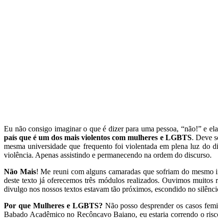
Eu não consigo imaginar o que é dizer para uma pessoa, “não!” e ela 
país que é um dos mais violentos com mulheres e LGBTS
. Deve s
mesma universidade que frequento foi violentada em plena luz do dia
violência. Apenas assistindo e permanecendo na ordem do discurso.
Não Mais
! Me reuni com alguns camaradas que sofriam do mesmo in
deste texto já oferecemos três módulos realizados. Ouvimos muitos r
divulgo nos nossos textos estavam tão próximos, escondido no silênci
Por que Mulheres e LGBTS?
Não posso desprender os casos femi
Babado Acadêmico no Recôncavo Baiano, eu estaria correndo o risco 