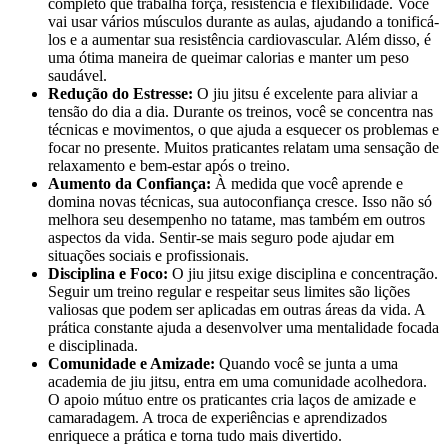
completo que trabalha força, resistência e flexibilidade. Você
vai usar vários músculos durante as aulas, ajudando a tonificá-
los e a aumentar sua resistência cardiovascular. Além disso, é
uma ótima maneira de queimar calorias e manter um peso
saudável.
Redução do Estresse:
O jiu jitsu é excelente para aliviar a
tensão do dia a dia. Durante os treinos, você se concentra nas
técnicas e movimentos, o que ajuda a esquecer os problemas e
focar no presente. Muitos praticantes relatam uma sensação de
relaxamento e bem-estar após o treino.
Aumento da Confiança:
À medida que você aprende e
domina novas técnicas, sua autoconfiança cresce. Isso não só
melhora seu desempenho no tatame, mas também em outros
aspectos da vida. Sentir-se mais seguro pode ajudar em
situações sociais e profissionais.
Disciplina e Foco:
O jiu jitsu exige disciplina e concentração.
Seguir um treino regular e respeitar seus limites são lições
valiosas que podem ser aplicadas em outras áreas da vida. A
prática constante ajuda a desenvolver uma mentalidade focada
e disciplinada.
Comunidade e Amizade:
Quando você se junta a uma
academia de jiu jitsu, entra em uma comunidade acolhedora.
O apoio mútuo entre os praticantes cria laços de amizade e
camaradagem. A troca de experiências e aprendizados
enriquece a prática e torna tudo mais divertido.