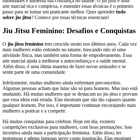
habilidades e aumenta sua confiança no tatame. O jiu jitsu é uma
arte marcial rica e complexa, e entender essas técnicas é o primeiro
passo para se tornar um praticante melhor. Quer aprender
tudo
sobre jiu jitsu
? Comece por essas técnicas essenciais!
Jiu Jitsu Feminino: Desafios e Conquistas
O
jiu-jitsu feminino
tem crescido muito nos últimos anos. Cada vez
mais mulheres estão entrando no tatame, buscando não só uma
atividade física, mas também uma forma de empoderamento. Essa
arte marcial ajuda a melhorar a autoconfiança e a saúde mental.
Além disso, é uma ótima maneira de fazer novas amizades e se
sentir parte de uma comunidade.
Infelizmente, muitas mulheres ainda enfrentam preconceitos.
Algumas pessoas acham que lutas são só para homens. Mas isso está
mudando. Há muitas mulheres que se destacam no jiu-jitsu e provam
que essa ideia está errada. Elas mostram que são tão capazes quanto
qualquer homem. Por isso, é importante continuar encorajando mais
mulheres a praticar e a competir.
Há muitas conquistas para celebrar. Hoje em dia, existem
competições exclusivas para mulheres, com boas premiações. Isso
incentiva ainda mais a participação feminina. Além disso, ter
instrutoras e atletas famosas serve como inspiração. Elas mostram