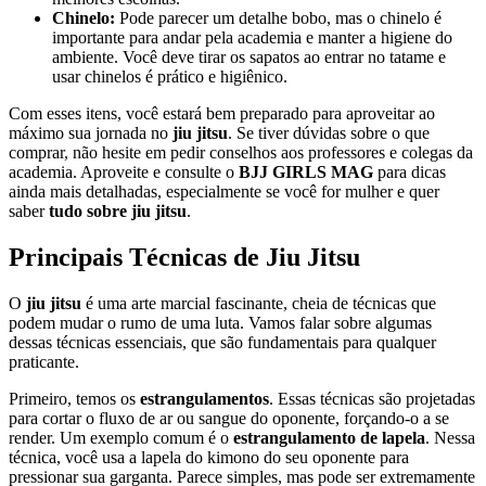
Chinelo:
Pode parecer um detalhe bobo, mas o chinelo é
importante para andar pela academia e manter a higiene do
ambiente. Você deve tirar os sapatos ao entrar no tatame e
usar chinelos é prático e higiênico.
Com esses itens, você estará bem preparado para aproveitar ao
máximo sua jornada no
jiu jitsu
. Se tiver dúvidas sobre o que
comprar, não hesite em pedir conselhos aos professores e colegas da
academia. Aproveite e consulte o
BJJ GIRLS MAG
para dicas
ainda mais detalhadas, especialmente se você for mulher e quer
saber
tudo sobre jiu jitsu
.
Principais Técnicas de Jiu Jitsu
O
jiu jitsu
é uma arte marcial fascinante, cheia de técnicas que
podem mudar o rumo de uma luta. Vamos falar sobre algumas
dessas técnicas essenciais, que são fundamentais para qualquer
praticante.
Primeiro, temos os
estrangulamentos
. Essas técnicas são projetadas
para cortar o fluxo de ar ou sangue do oponente, forçando-o a se
render. Um exemplo comum é o
estrangulamento de lapela
. Nessa
técnica, você usa a lapela do kimono do seu oponente para
pressionar sua garganta. Parece simples, mas pode ser extremamente