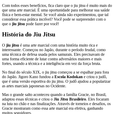
Com todos esses benefícios, fica claro que o jiu jitsu é muito mais do
que uma arte marcial. É uma oportunidade para melhorar sua saúde
física e bem-estar mental. Se você ainda não experimentou, que tal
considerar essa prática incrível? Você pode se surpreender com o
que o
jiu jitsu
pode fazer por você!
História do Jiu Jitsu
O
jiu jitsu
é uma arte marcial com uma história muito rica e
interessante. Começou no Japão, durante o período feudal, como
uma técnica de defesa usada pelos samurais. Eles precisavam de
uma forma eficiente de lutar contra adversários maiores e mais
fortes, usando a técnica e a inteligência em vez da força bruta.
No final do século XIX, o jiu jitsu começou a se espalhar para fora
do Japão. Jigoro Kano fundou a
Escola Kodokan
e criou o judô,
que é uma versão esportiva do jiu jitsu. O judô ajudou a popularizar
as artes marciais japonesas no Ocidente.
Mas o grande salto aconteceu quando a família Gracie, no Brasil,
adaptou essas técnicas e criou o
Jiu Jitsu Brasileiro
. Eles focaram
na luta no chão e nas finalizações. Através de torneios e desafios, os
Gracie mostraram como essa arte marcial era efetiva, ganhando
muitos seguidores.