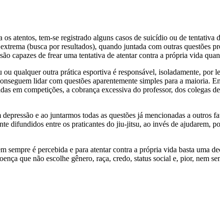
 os atentos, tem-se registrado alguns casos de suicídio ou de tentativa d
a extrema (busca por resultados), quando juntada com outras questões pr
ão capazes de frear uma tentativa de atentar contra a própria vida qua
su ou qualquer outra prática esportiva é responsável, isoladamente, por 
o conseguem lidar com questões aparentemente simples para a maioria. Ent
vidas em competições, a cobrança excessiva do professor, dos colegas d
om depressão e ao juntarmos todas as questões já mencionadas a outros f
 difundidos entre os praticantes do jiu-jitsu, ao invés de ajudarem, p
em sempre é percebida e para atentar contra a própria vida basta uma d
ença que não escolhe gênero, raça, credo, status social e, pior, nem se