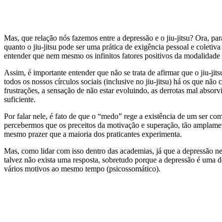
Mas, que relação nós fazemos entre a depressão e o jiu-jitsu? Ora, para
quanto o jiu-jitsu pode ser uma prática de exigência pessoal e coletiv
entender que nem mesmo os infinitos fatores positivos da modalidade s
Assim, é importante entender que não se trata de afirmar que o jiu-jit
todos os nossos círculos sociais (inclusive no jiu-jitsu) há os que nã
frustrações, a sensação de não estar evoluindo, as derrotas mal absor
suficiente.
Por falar nele, é fato de que o “medo” rege a existência de um ser c
percebermos que os preceitos da motivação e superação, tão amplamente
mesmo prazer que a maioria dos praticantes experimenta.
Mas, como lidar com isso dentro das academias, já que a depressão n
talvez não exista uma resposta, sobretudo porque a depressão é uma do
vários motivos ao mesmo tempo (psicossomático).