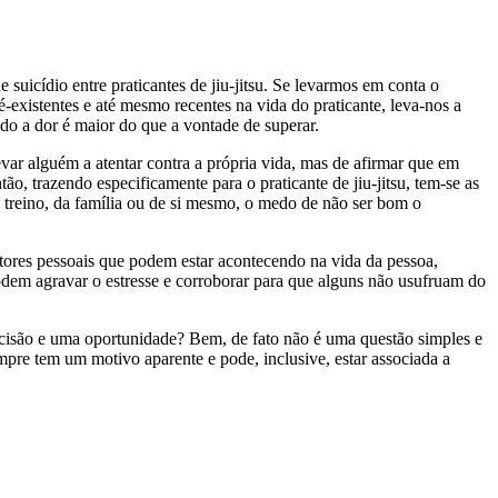
e suicídio entre praticantes de jiu-jitsu. Se levarmos em conta o
é-existentes e até mesmo recentes na vida do praticante, leva-nos a
ndo a dor é maior do que a vontade de superar.
levar alguém a atentar contra a própria vida, mas de afirmar que em
ão, trazendo especificamente para o praticante de jiu-jitsu, tem-se as
e treino, da família ou de si mesmo, o medo de não ser bom o
atores pessoais que podem estar acontecendo na vida da pessoa,
odem agravar o​ estresse e corroborar para que alguns não usufruam do
ecisão e uma oportunidade? Bem, de fato não é uma questão simples e
mpre tem um motivo aparente e pode, inclusive, estar associada a