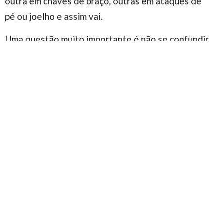
outra em chaves de braço, outras em ataques de
pé ou joelho e assim vai.
Uma questão muito importante é não se confundir
adaptabilidade de uma técnica com execução
errônea. Em especial para iniciantes no jiu-jitsu
isto pode ser uma realidade difícil de se perceber.
E por isto a importância de se treinar com
profissionais capacitados que claramente
entenderão esta diferença e lhe ajudarão.
Por último, gostaria de deixar claro que,
independentemente de sua identificação ser como
guardeiro ou passador (ou ambos), é crucial que
treinemos tudo no jiu-jitsu,
em especial onde não
nos sentimos confortáveis
. Neste aspecto posso