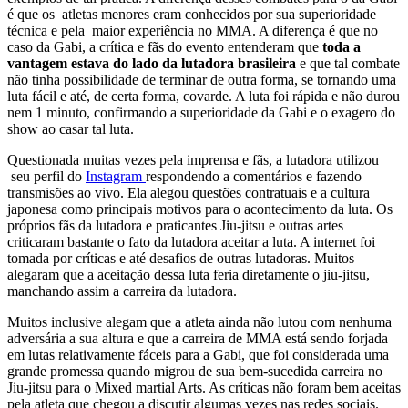
é que os atletas menores eram conhecidos por sua superioridade
técnica e pela maior experiência no MMA. A diferença é que no
caso da Gabi, a crítica e fãs do evento entenderam que
toda a
vantagem estava do lado da lutadora brasileira
e que tal combate
não tinha possibilidade de terminar de outra forma, se tornando uma
luta fácil e até, de certa forma, covarde. A luta foi rápida e não durou
nem 1 minuto, confirmando a superioridade da Gabi e o exagero do
show ao casar tal luta.
Questionada muitas vezes pela imprensa e fãs, a lutadora utilizou
seu perfil do
Instagram
respondendo a comentários e fazendo
transmisões ao vivo. Ela
alegou questões contratuais e a cultura
japonesa como principais motivos para o acontecimento da luta. Os
próprios fãs da lutadora e praticantes Jiu-jitsu e outras artes
criticaram bastante o fato da lutadora aceitar a luta. A internet foi
tomada por críticas e até desafios de outras lutadoras. Muitos
alegaram que a aceitação dessa luta feria diretamente o jiu-jitsu,
manchando assim a carreira da lutadora.
Muitos inclusive alegam que a atleta ainda não lutou com nenhuma
adversária a sua altura e que a carreira de MMA está sendo forjada
em lutas relativamente fáceis para a Gabi, que foi considerada uma
grande promessa quando migrou de sua bem-sucedida carreira no
Jiu-jitsu para o Mixed martial Arts. As críticas não foram bem aceitas
pela atleta que chegou a discutir algumas vezes nas redes sociais.