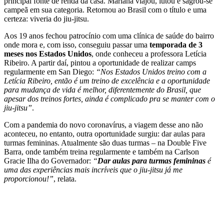
principal fonte de renda da casa. Mariana viajou, lutou e sagrou-se
campeã em sua categoria. Retornou ao Brasil com o título e uma
certeza: viveria do jiu-jitsu.
Aos 19 anos fechou patrocínio com uma clínica de saúde do bairro
onde mora e, com isso, conseguiu passar uma
temporada de 3
meses nos Estados Unidos
, onde conheceu a professora Letícia
Ribeiro. A partir daí, pintou a oportunidade de realizar camps
regularmente em San Diego:
“Nos Estados Unidos treino com a
Letícia Ribeiro, então é um treino de excelência e a oportunidade
para mudança de vida é melhor, diferentemente do Brasil, que
apesar dos treinos fortes, ainda é complicado pra se manter com o
jiu-jitsu”
.
Com a pandemia do novo coronavírus, a viagem desse ano não
aconteceu, no entanto, outra oportunidade surgiu: dar aulas para
turmas femininas. Atualmente são duas turmas – na Double Five
Barra, onde também treina regularmente e também na Carlson
Gracie Ilha do Governador:
“
Dar aulas para turmas femininas
é
uma das experiências mais incríveis que o jiu-jitsu já me
proporcionou!”
, relata.