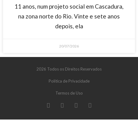
11 anos, num projeto social em Cascadura,
na zona norte do Rio. Vinte e sete anos
depois, ela
20/07/2026
2026 Todos os Direitos Reservados
Política de Privacidade
Termos de Uso
zbet giriş
starzbet
starzbet güncel giriş
starzbet giriş
starzbet
st