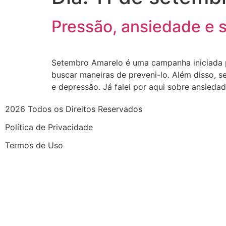
Pressão, ansiedade e s
Setembro Amarelo é uma campanha iniciada pe
buscar maneiras de preveni-lo. Além disso, 
e depressão. Já falei por aqui sobre ansiedad
2026 Todos os Direitos Reservados
Política de Privacidade
Termos de Uso
ultrabet güncel giriş
ultrabet giriş
ultrabet
ultrabet güncel g