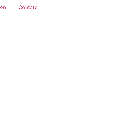
ion
Contato